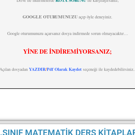
KOTA SORUNU
Drive ile indirmelerde
ile karşılaşırsanız;
GOOGLE OTURUMUNUZU
açıp öyle deneyiniz.
Google oturumunuzu açarsanız dosya indirmede sorun olmayacaktır…
YİNE DE İNDİREMİYORSANIZ;
YAZDIR
/
Pdf Olarak Kaydet
Açılan dosyadan
seçeneği ile kaydedebilirsiniz.
.SINIF MATEMATİK DERS KİTAPLA