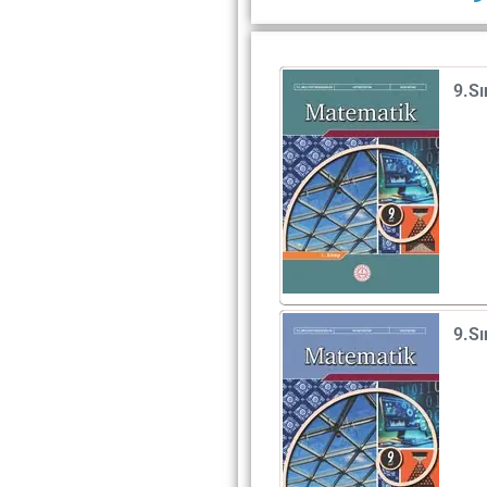
9.Sı
9.Sı