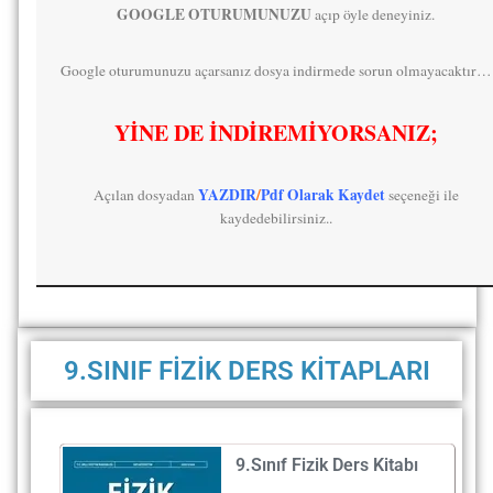
GOOGLE OTURUMUNUZU
açıp öyle deneyiniz.
Google oturumunuzu açarsanız dosya indirmede sorun olmayacaktır…
YİNE DE İNDİREMİYORSANIZ;
YAZDIR
/
Pdf Olarak Kaydet
Açılan dosyadan
seçeneği ile
kaydedebilirsiniz..
9.SINIF FİZİK DERS KİTAPLARI
9.Sınıf Fizik Ders Kitabı