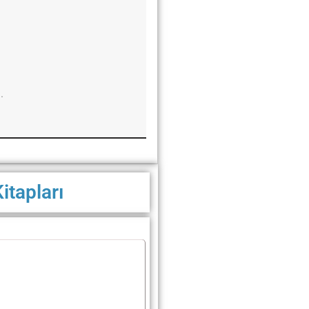
…
itapları