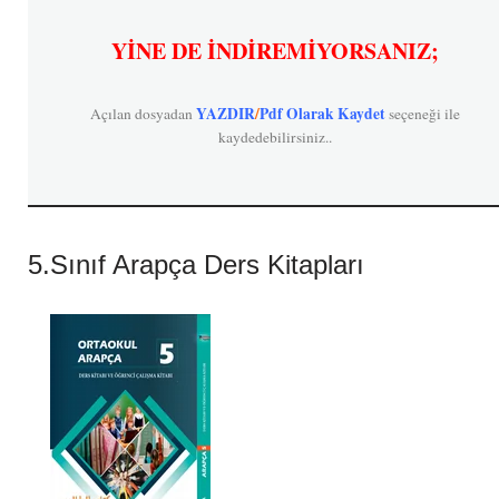
YİNE DE İNDİREMİYORSANIZ;
YAZDIR
/
Pdf Olarak Kaydet
Açılan dosyadan
seçeneği ile
kaydedebilirsiniz..
5.Sınıf Arapça Ders Kitapları