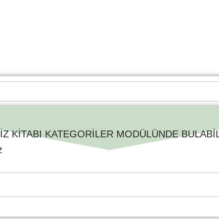
İZ KİTABI KATEGORİLER MODÜLÜNDE BULABİLİ
z