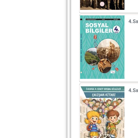
4.Sı
4.Sı