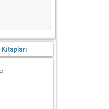
.
 Kitapları
L)