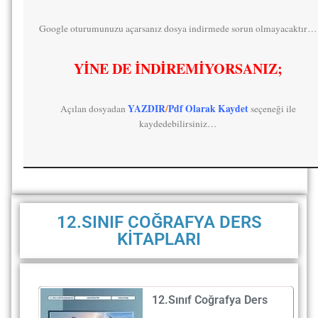
Google oturumunuzu açarsanız dosya indirmede sorun olmayacaktır…
YİNE DE İNDİREMİYORSANIZ;
YAZDIR
/
Pdf Olarak Kaydet
Açılan dosyadan
seçeneği ile
kaydedebilirsiniz…
12.SINIF COĞRAFYA DERS
KİTAPLARI
12.Sınıf Coğrafya Ders