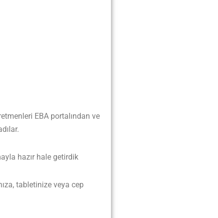
ğretmenleri EBA portalından ve
dılar.
yla hazır hale getirdik
nıza, tabletinize veya cep