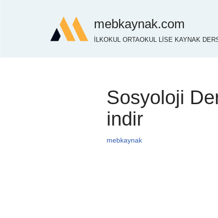
mebkaynak.com
İçeriğe
İLKOKUL ORTAOKUL LİSE KAYNAK DERS
geç
Sosyoloji D
indir
mebkaynak