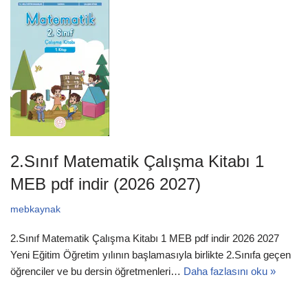
2.Sınıf Matematik Çalışma Kitabı 1
MEB pdf indir (2026 2027)
mebkaynak
2.Sınıf Matematik Çalışma Kitabı 1 MEB pdf indir 2026 2027
Yeni Eğitim Öğretim yılının başlamasıyla birlikte 2.Sınıfa geçen
öğrenciler ve bu dersin öğretmenleri…
Daha fazlasını oku »